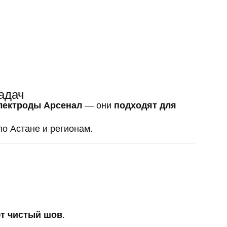
адач
лектроды Арсенал
— они
подходят для
по Астане и регионам.
т чистый шов
.