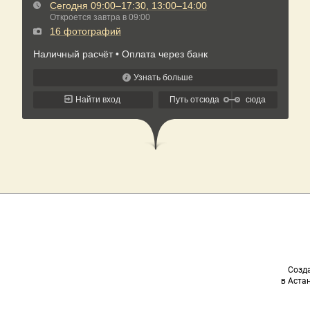
Созда
в Астан