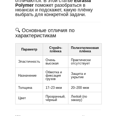
отличаются. В этой статье
Eurasia
Polymer
поможет разобраться в
нюансах и подскажет, какую плёнку
выбрать для конкретной задачи.
🔍 Основные отличия по
характеристикам
Стрейч-
Полиэтиленовая
Параметр
плёнка
плёнка
Очень
Практически
Эластичность
высокая
отсутствует
Обмотка и
Защита и
Назначение
фиксация
укрытие
грузов
Толщина
17–23 мкм
20–200 мкм
Прозрачный,
Любой (по
Цвет
чёрный
заказу)