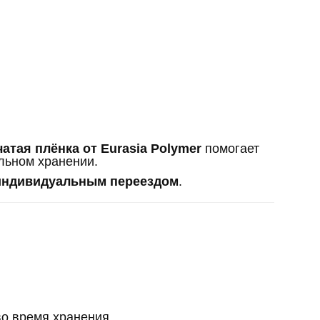
атая плёнка от Eurasia Polymer
помогает
льном хранении.
 индивидуальным переездом
.
о время хранения.