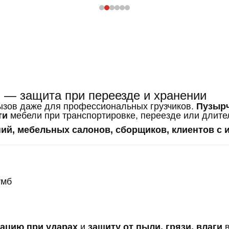
 — защита при переезде и хранении
ызов даже для профессиональных грузчиков.
Пузырч
ти
мебели при транспортировке, переезде или длите
ний, мебельных салонов, сборщиков, клиентов с
умб
ацию при ударах
и
защиту от пыли, грязи, влаги
в