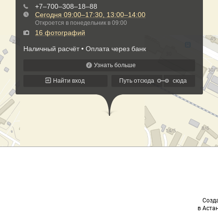
Созда
в Астан