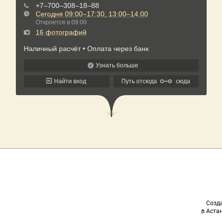
Созда
в Астан