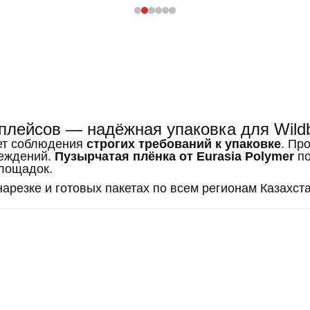
плейсов — надёжная упаковка для Wildb
ует соблюдения
строгих требований к упаковке
. Пр
реждений.
Пузырчатая плёнка от Eurasia Polymer
по
площадок.
нарезке и готовых пакетах по всем регионам Казахст