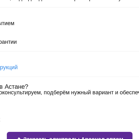
ытием
рантии
трукций
 в Астане?
консультируем, подберём нужный вариант и обеспеч
х