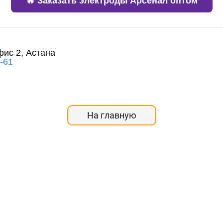
🔥 Заказать электроды Арсенал оптом
фис 2, Астана
3-61
На главную