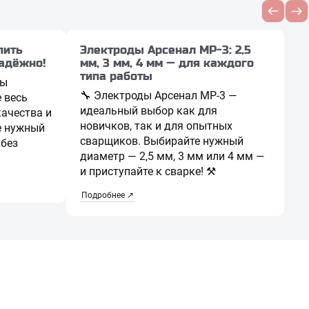
пить
Электроды Арсенал МР-3: 2,5
адёжно!
мм, 3 мм, 4 мм — для каждого
типа работы
ды
🔧 Электроды Арсенал МР-3 —
е весь
идеальный выбор как для
качества и
новичков, так и для опытных
е нужный
сварщиков. Выбирайте нужный
 без
диаметр — 2,5 мм, 3 мм или 4 мм —
и приступайте к сварке! ⚒️
Подробнее ↗