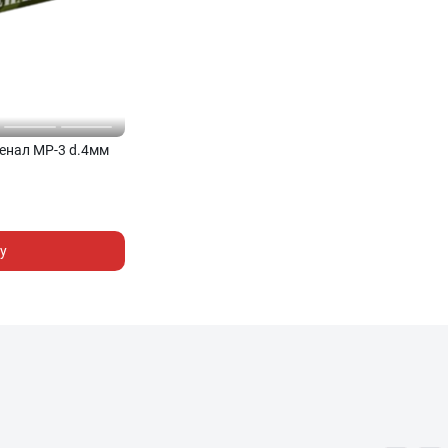
енал МР-3 d.4мм
у