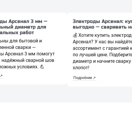
ды Арсенал 3 мм —
Электроды Арсенал: ку
ьный диаметр для
выгодно — сваривать н
альных работ
💰 Хотите купить электро
ьны для бытовой и
Арсенал? У нас вы найдёт
енной сварки —
ассортимент с гарантией 
ы Арсенал 3 мм помогут
по лучшей цене. Подберит
ь надёжный сварной шов
диаметр и начните сварку
ложных условиях. 💪
хлопот!
 ↗
Подробнее ↗