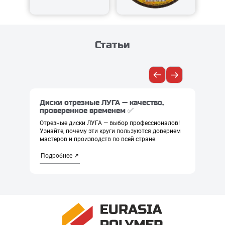
Статьи
Диски отрезные ЛУГА — качество,
Отре
проверенное временем ✅
реше
толь
Отрезные диски ЛУГА — выбор профессионалов!
Узнайте, почему эти круги пользуются доверием
Отрезн
мастеров и производств по всей стране.
каждом
как вы
ошибок
Подробнее ↗
Подро