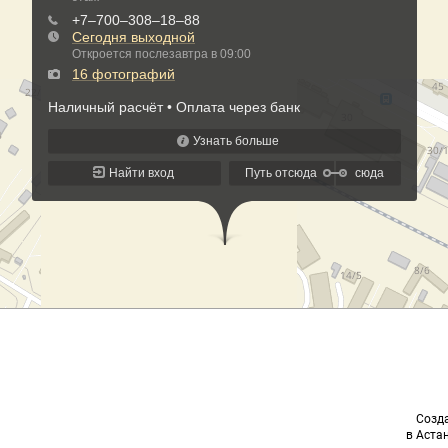
Созда
в Астан